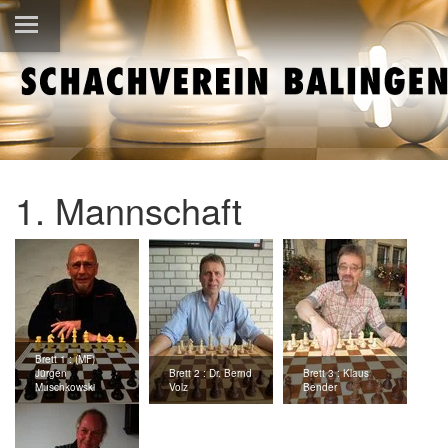
1. Mannschaft
Brett 1 : (MF)
Jürgen
Brett 2 : Dr. Bernd
Brett 3 : Klaus
Muschkowski
Volz
Bender