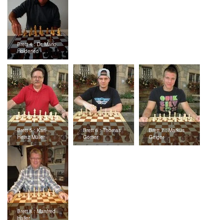
Brett 4 : Dr. Mario
Holderied
Brett 5 : Karl-
Brett 6 : Thomas
Brett 7 : Markus
Heinz Müller
Gomer
Geiger
Brett 8 : Manfred
Haller