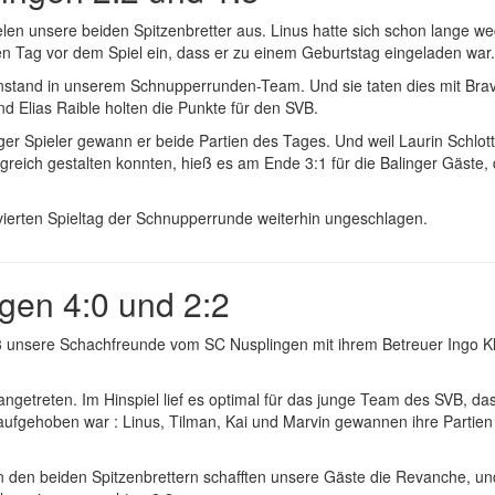
len unsere beiden Spitzenbretter aus. Linus hatte sich schon lange w
 Tag vor dem Spiel ein, dass er zu einem Geburtstag eingeladen war
Einstand in unserem Schnupperrunden-Team. Und sie taten dies mit Brav
und Elias Raible holten die Punkte für den SVB.
iger Spieler gewann er beide Partien des Tages. Und weil Laurin Schlot
egreich gestalten konnten, hieß es am Ende 3:1 für die Balinger Gäste, 
vierten Spieltag der Schnupperrunde weiterhin ungeschlagen.
gen 4:0 und 2:2
3 unsere Schachfreunde vom SC Nusplingen mit ihrem Betreuer Ingo Kl
ngetreten. Im Hinspiel lief es optimal für das junge Team des SVB, d
aufgehoben war : Linus, Tilman, Kai und Marvin gewannen ihre Partien 
en beiden Spitzenbrettern schafften unsere Gäste die Revanche, und