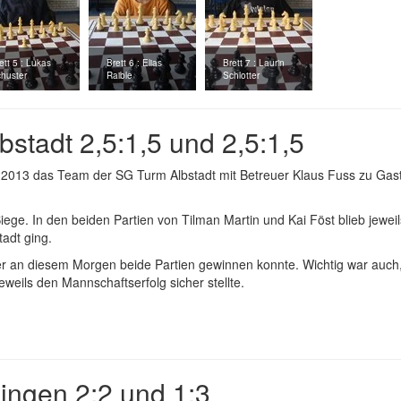
ett 5 : Lukas
Brett 6 : Elias
Brett 7 : Laurin
huster
Raible
Schlotter
stadt 2,5:1,5 und 2,5:1,5
 2013 das Team der SG Turm Albstadt mit Betreuer Klaus Fuss zu Gast
e. In den beiden Partien von Tilman Martin und Kai Föst blieb jeweils
adt ging.
der an diesem Morgen beide Partien gewinnen konnte. Wichtig war auch
eweils den Mannschaftserfolg sicher stellte.
ngen 2:2 und 1:3