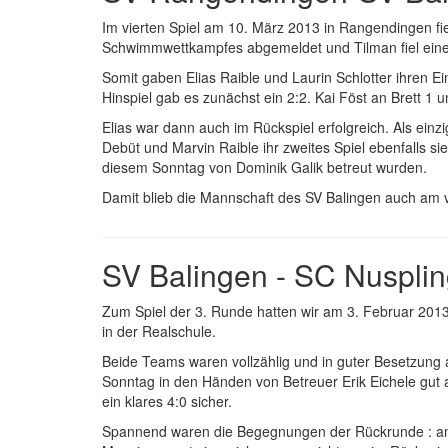
Im vierten Spiel am 10. März 2013 in Rangendingen fie
Schwimmwettkampfes abgemeldet und Tilman fiel einen
Somit gaben Elias Raible und Laurin Schlotter ihren 
Hinspiel gab es zunächst ein 2:2. Kai Föst an Brett 1 
Elias war dann auch im Rückspiel erfolgreich. Als einz
Debüt und Marvin Raible ihr zweites Spiel ebenfalls si
diesem Sonntag von Dominik Galik betreut wurden.
Damit blieb die Mannschaft des SV Balingen auch am 
SV Balingen - SC Nusplin
Zum Spiel der 3. Runde hatten wir am 3. Februar 201
in der Realschule.
Beide Teams waren vollzählig und in guter Besetzung a
Sonntag in den Händen von Betreuer Erik Eichele gut 
ein klares 4:0 sicher.
Spannend waren die Begegnungen der Rückrunde : an d