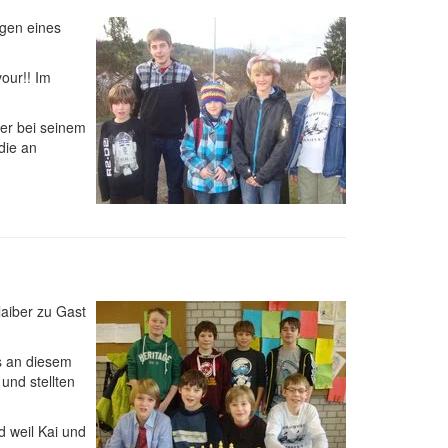
egen eines
.
our!! Im
ter bei seinem
die an
aiber zu Gast
as an diesem
und stellten
 weil Kai und