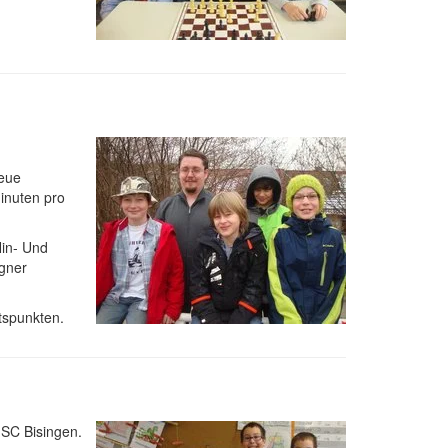
neue
inuten pro
Hin- Und
egner
tspunkten.
 SC Bisingen.