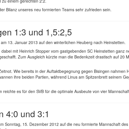
l zu einem gerechten 2:2.
der Bilanz unseres neu formierten Teams sehr zufrieden sein.
gen 1:3 und 1,5:2,5
 am 13. Januar 2013 auf den winterlichen Heuberg nach Heinstetten.
e dabei mit Heinrich Stopper vom gastgebenden SC Heinstetten ganz 
geschafft. Zum Ausgleich kürzte man die Bedenkzeit drastisch auf 20 M
 Zeitnot. Wie bereits in der Auftaktbegegnung gegen Bisingen nahmen 
ewannen ihre beiden Partien, während Linus am Spitzenbrett seinem G
m reichte es für den SVB für die optimale Ausbeute von vier Mannschaf
n 4:0 und 3:1
 am Sonntag, 15. Dezember 2012 auf die neu formierte Mannschaft des