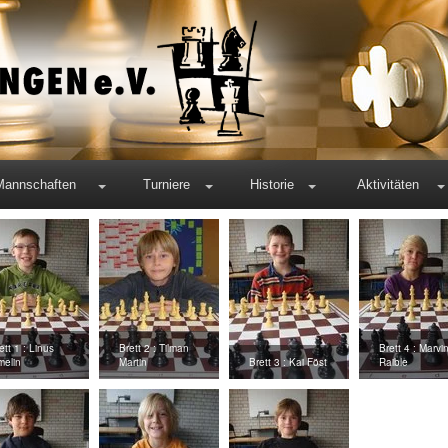
Mannschaften
Turniere
Historie
Aktivitäten
ett 1 : Linus
Brett 2 : Tilman
Brett 4 : Marvi
elin
Martin
Brett 3 : Kai Föst
Raible