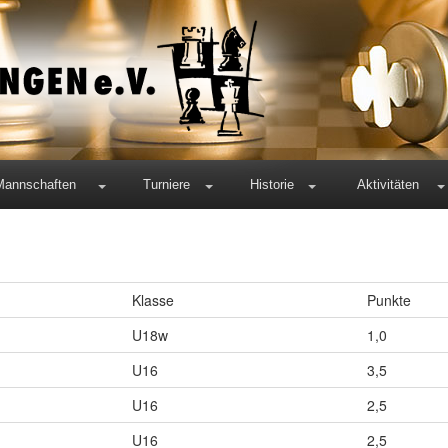
Mannschaften
Turniere
Historie
Aktivitäten
Klasse
Punkte
U18w
1,0
U16
3,5
U16
2,5
U16
2,5