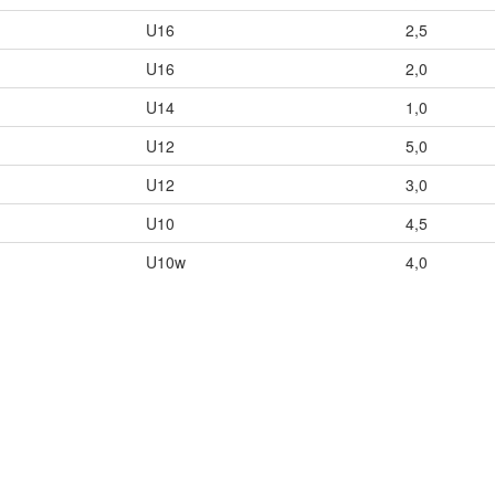
U16
2,5
U16
2,0
U14
1,0
U12
5,0
U12
3,0
U10
4,5
U10w
4,0