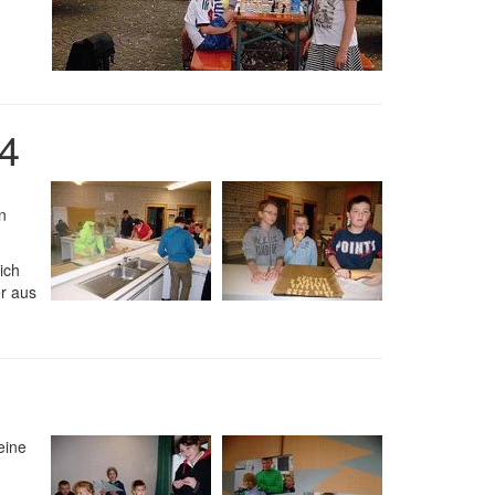
4
n
ich
r aus
eine