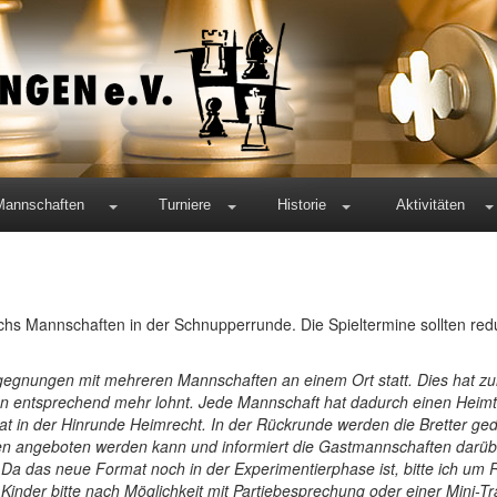
Mannschaften
Turniere
Historie
Aktivitäten
chs Mannschaften in der Schnupperrunde. Die Spieltermine sollten red
egegnungen mit mehreren Mannschaften an einem Ort statt. Dies hat zu
ren entsprechend mehr lohnt. Jede Mannschaft hat dadurch einen Heim
t in der Hinrunde Heimrecht. In der Rückrunde werden die Bretter ged
ssen angeboten werden kann und informiert die Gastmannschaften darübe
. Da das neue Format noch in der Experimentierphase ist, bitte ich um
Kinder bitte nach Möglichkeit mit Partiebesprechung oder einer Mini-Tr