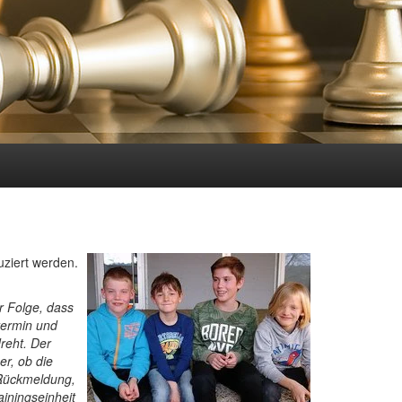
uziert werden.
r Folge, dass
termin und
reht. Der
r, ob die
 Rückmeldung,
ainingseinheit