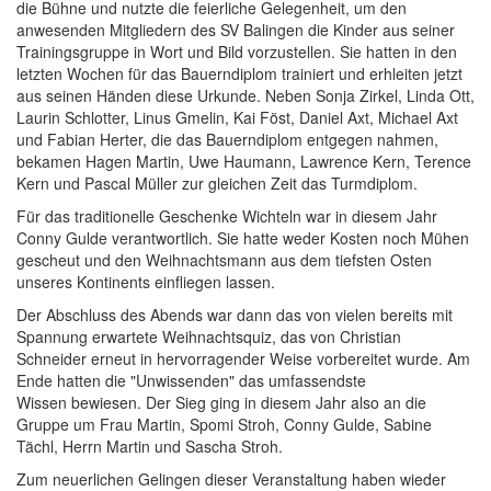
die Bühne und nutzte die feierliche Gelegenheit, um den
anwesenden Mitgliedern des SV Balingen die Kinder aus seiner
Trainingsgruppe in Wort und Bild vorzustellen. Sie hatten in den
letzten Wochen für das Bauerndiplom trainiert und erhleiten jetzt
aus seinen Händen diese Urkunde. Neben Sonja Zirkel, Linda Ott,
Laurin Schlotter, Linus Gmelin, Kai Föst, Daniel Axt, Michael Axt
und Fabian Herter, die das Bauerndiplom entgegen nahmen,
bekamen Hagen Martin, Uwe Haumann, Lawrence Kern, Terence
Kern und Pascal Müller zur gleichen Zeit das Turmdiplom.
Für das traditionelle Geschenke Wichteln war in diesem Jahr
Conny Gulde verantwortlich. Sie hatte weder Kosten noch Mühen
gescheut und den Weihnachtsmann aus dem tiefsten Osten
unseres Kontinents einfliegen lassen.
Der Abschluss des Abends war dann das von vielen bereits mit
Spannung erwartete Weihnachtsquiz, das von Christian
Schneider erneut in hervorragender Weise vorbereitet wurde. Am
Ende hatten die "Unwissenden" das umfassendste
Wissen bewiesen. Der Sieg ging in diesem Jahr also an die
Gruppe um Frau Martin, Spomi Stroh, Conny Gulde, Sabine
Tächl, Herrn Martin und Sascha Stroh.
Zum neuerlichen Gelingen dieser Veranstaltung haben wieder