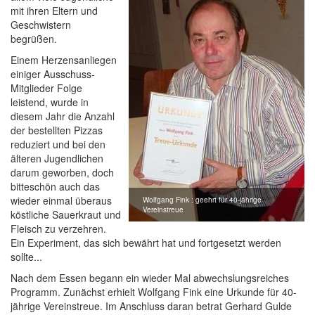
mit ihren Eltern und
Geschwistern
begrüßen.
Einem Herzensanliegen
einiger Ausschuss-
Mitglieder Folge
leistend, wurde in
diesem Jahr die Anzahl
der bestellten Pizzas
reduziert und bei den
älteren Jugendlichen
darum geworben, doch
bitteschön auch das
wieder einmal überaus
Wolfgang Fink : geehrt für 40-jährige
Vereinstreue
köstliche Sauerkraut und
Fleisch zu verzehren.
Ein Experiment, das sich bewährt hat und fortgesetzt werden
sollte...
Nach dem Essen begann ein wieder Mal abwechslungsreiches
Programm. Zunächst erhielt Wolfgang Fink eine Urkunde für 40-
jährige Vereinstreue. Im Anschluss daran betrat Gerhard Gulde