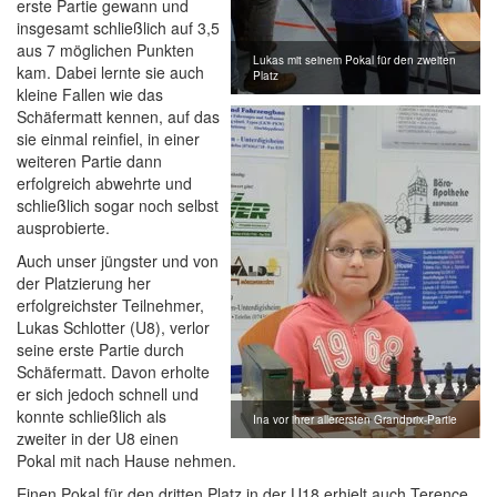
erste Partie gewann und
insgesamt schließlich auf 3,5
aus 7 möglichen Punkten
Lukas mit seinem Pokal für den zweiten
kam. Dabei lernte sie auch
Platz
kleine Fallen wie das
Schäfermatt kennen, auf das
sie einmal reinfiel, in einer
weiteren Partie dann
erfolgreich abwehrte und
schließlich sogar noch selbst
ausprobierte.
Auch unser jüngster und von
der Platzierung her
erfolgreichster Teilnehmer,
Lukas Schlotter (U8), verlor
seine erste Partie durch
Schäfermatt. Davon erholte
er sich jedoch schnell und
konnte schließlich als
Ina vor ihrer allerersten Grandprix-Partie
zweiter in der U8 einen
Pokal mit nach Hause nehmen.
Einen Pokal für den dritten Platz in der U18 erhielt auch Terence