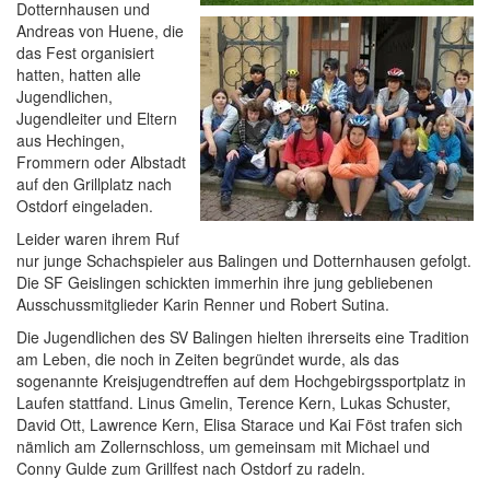
Dotternhausen und
Andreas von Huene, die
das Fest organisiert
hatten, hatten alle
Jugendlichen,
Jugendleiter und Eltern
aus Hechingen,
Frommern oder Albstadt
auf den Grillplatz nach
Ostdorf eingeladen.
Leider waren ihrem Ruf
nur junge Schachspieler aus Balingen und Dotternhausen gefolgt.
Die SF Geislingen schickten immerhin ihre jung gebliebenen
Ausschussmitglieder Karin Renner und Robert Sutina.
Die Jugendlichen des SV Balingen hielten ihrerseits eine Tradition
am Leben, die noch in Zeiten begründet wurde, als das
sogenannte Kreisjugendtreffen auf dem Hochgebirgssportplatz in
Laufen stattfand. Linus Gmelin, Terence Kern, Lukas Schuster,
David Ott, Lawrence Kern, Elisa Starace und Kai Föst trafen sich
nämlich am Zollernschloss, um gemeinsam mit Michael und
Conny Gulde zum Grillfest nach Ostdorf zu radeln.