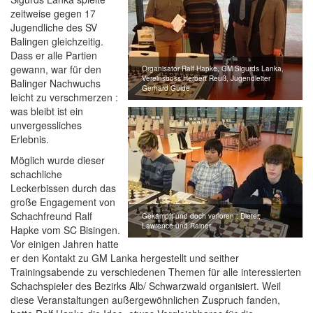
zeitweise gegen 17
Jugendliche des SV
Balingen gleichzeitig.
Dass er alle Partien
gewann, war für den
Organisator Ralf Hapke, GM Sigurds Lanka,
Vereinsboss Herbert Reuß, Jugendleiter
Balinger Nachwuchs
Gerhard Gulde
leicht zu verschmerzen :
was bleibt ist ein
unvergessliches
Erlebnis.
Möglich wurde dieser
schachliche
Leckerbissen durch das
große Engagement von
Schachfreund Ralf
Gekämpft und doch verloren : Dieter,
Lawrence und Rainer
Hapke vom SC Bisingen.
Vor einigen Jahren hatte
er den Kontakt zu GM Lanka hergestellt und seither
Trainingsabende zu verschiedenen Themen für alle interessierten
Schachspieler des Bezirks Alb/ Schwarzwald organisiert. Weil
diese Veranstaltungen außergewöhnlichen Zuspruch fanden,