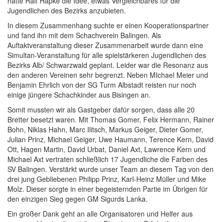
hatte Ralf Hapke die Idee, etwas Vergleichbares für die
Jugendlichen des Bezirks anzubieten.
In diesem Zusammenhang suchte er einen Kooperationspartner
und fand ihn mit dem Schachverein Balingen. Als
Auftaktveranstaltung dieser Zusammenarbeit wurde dann eine
Simultan-Veranstaltung für alle spielstärkeren Jugendlichen des
Bezirks Alb/ Schwarzwald geplant. Leider war die Resonanz aus
den anderen Vereinen sehr begrenzt. Neben MIchael Meier und
Benjamin Ehrlich von der SG Turm Albstadt reisten nur noch
einige jüngere Schachkinder aus Bisingen an.
Somit mussten wir als Gastgeber dafür sorgen, dass alle 20
Bretter besetzt waren. Mit Thomas Gomer, Felix Hermann, Rainer
Bohn, Niklas Hahn, Marc Ilitsch, Markus Geiger, Dieter Gomer,
Julian Prinz, Michael Geiger, Uwe Haumann, Terence Kern, David
Ott, Hagen Martin, David Urbat, Daniel Axt, Lawrence Kern und
Michael Axt vertraten schließlich 17 Jugendliche die Farben des
SV Balingen. Verstärkt wurde unser Team an diesem Tag von den
drei jung Gebliebenen Philipp Prinz, Karl-Heinz Müller und Mike
Molz. Dieser sorgte in einer begeisternden Partie im Übrigen für
den einzigen Sieg gegen GM Sigurds Lanka.
Ein großer Dank geht an alle Organisatoren und Helfer aus