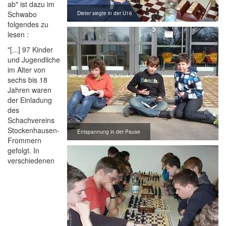
ab" ist dazu im
Schwabo
Dieter siegte in der U16
folgendes zu
lesen :
"[...] 97 Kinder
und Jugendliche
im Alter von
sechs bis 18
Jahren waren
der Einladung
des
Schachvereins
Stockenhausen-
Entspannung in der Pause
Frommern
gefolgt. In
verschiedenen