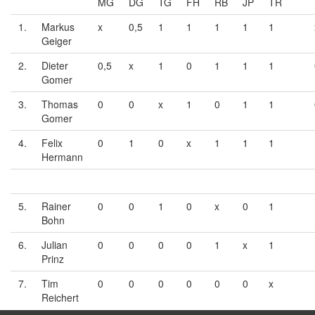
MG
DG
TG
FH
RB
JP
TR
1.
Markus
x
0,5
1
1
1
1
1
Geiger
2.
Dieter
0,5
x
1
0
1
1
1
Gomer
3.
Thomas
0
0
x
1
0
1
1
Gomer
4.
Felix
0
1
0
x
1
1
1
Hermann
5.
Rainer
0
0
1
0
x
0
1
Bohn
6.
Julian
0
0
0
0
1
x
1
Prinz
7.
Tim
0
0
0
0
0
0
x
Reichert