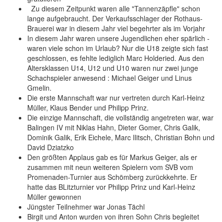
Zu diesem Zeitpunkt waren alle "Tannenzäpfle" schon
lange aufgebraucht. Der Verkaufsschlager der Rothaus-
Brauerei war in diesem Jahr viel begehrter als im Vorjahr
In diesem Jahr waren unsere Jugendlichen eher spärlich -
waren viele schon im Urlaub? Nur die U18 zeigte sich fast
geschlossen, es fehlte lediglich Marc Holderied. Aus den
Altersklassen U14, U12 und U10 waren nur zwei junge
Schachspieler anwesend : Michael Geiger und Linus
Gmelin.
Die erste Mannschaft war nur vertreten durch Karl-Heinz
Müller, Klaus Bender und Philipp Prinz.
Die einzige Mannschaft, die vollständig angetreten war, war
Balingen IV mit Niklas Hahn, Dieter Gomer, Chris Galik,
Dominik Galik, Erik Eichele, Marc Ilitsch, Christian Bohn und
David Dziatzko
Den größten Applaus gab es für Markus Geiger, als er
zusammen mit neun weiteren Spielern vom SVB vom
Promenaden-Turnier aus Schömberg zurückkehrte. Er
hatte das BLitzturnier vor Philipp Prinz und Karl-Heinz
Müller gewonnen
Jüngster Teilnehmer war Jonas Tächl
Birgit und Anton wurden von ihren Sohn Chris begleitet