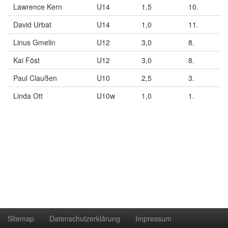
Lawrence Kern
U14
1,5
10.
David Urbat
U14
1,0
11.
Linus Gmelin
U12
3,0
8.
Kai Föst
U12
3,0
8.
Paul Claußen
U10
2,5
3.
Linda Ott
U10w
1,0
1.
Sitemap
Datenschutzerklärung
Impressum