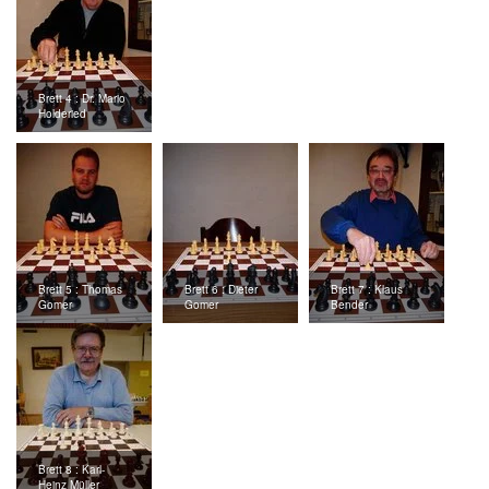
Brett 4 : Dr. Mario
Holderied
Brett 5 : Thomas
Brett 6 : Dieter
Brett 7 : Klaus
Gomer
Gomer
Bender
Brett 8 : Karl-
Heinz Müller