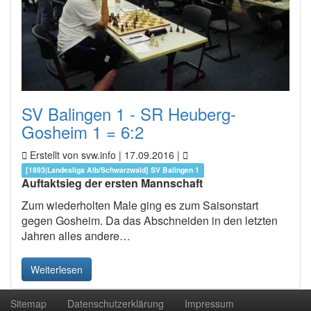
SV Balingen 1 - SR Heuberg-
Gosheim 1 = 6:2
Erstellt von svw.info |
17.09.2016
|
[1893|Landesliga Alb/Schwarzwald] SV Balingen 1
Auftaktsieg der ersten Mannschaft
Zum wiederholten Male ging es zum Saisonstart
gegen Gosheim. Da das Abschneiden in den letzten
Jahren alles andere…
Weiterlesen
Sitemap
Datenschutzerklärung
Impressum