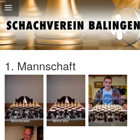
1. Mannschaft
1. Brett : (MF)
Jürgen
2. Brett : Dr.
Brett 3 : Markus
Muschkowski
Bernd Volz
Geiger