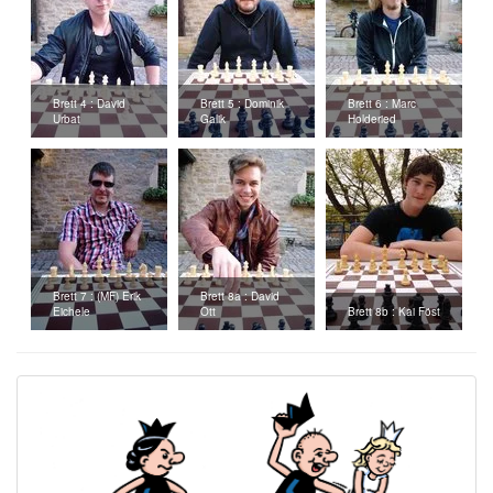
Brett 4 : David
Brett 5 : Dominik
Brett 6 : Marc
Urbat
Galik
Holderied
Brett 7 : (MF) Erik
Brett 8a : David
Eichele
Ott
Brett 8b : Kai Föst