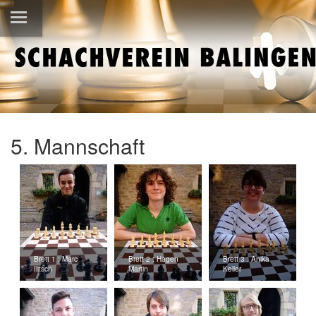
5. Mannschaft
Brett 1 : Marc
Brett 2 : Hagen
Brett 3 : Anika
Ilitsch
Martin
Keller