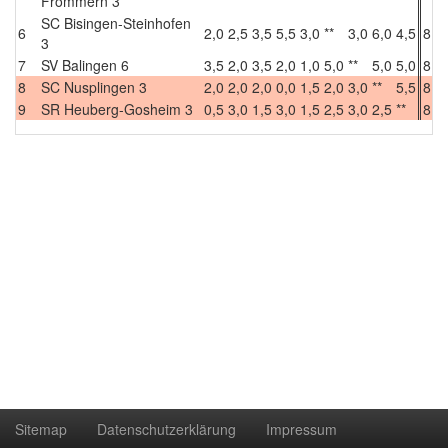
Frommern 3
SC Bisingen-Steinhofen
6
2,0
2,5
3,5
5,5
3,0
**
3,0
6,0
4,5
8
3
7
SV Balingen 6
3,5
2,0
3,5
2,0
1,0
5,0
**
5,0
5,0
8
8
SC Nusplingen 3
2,0
2,0
2,0
0,0
1,5
2,0
3,0
**
5,5
8
9
SR Heuberg-Gosheim 3
0,5
3,0
1,5
3,0
1,5
2,5
3,0
2,5
**
8
Sitemap
Datenschutzerklärung
Impressum