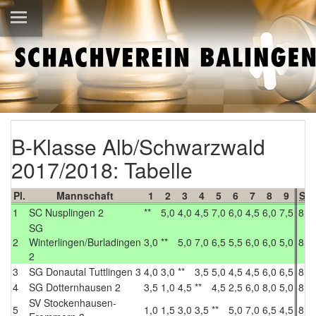
B-Klasse Alb/Schwarzwald
2017/2018: Tabelle
Pl.
Mannschaft
1
2
3
4
5
6
7
8
9
Sp
1
SC Nusplingen 2
**
5,0
4,0
4,5
7,0
6,0
4,5
6,0
7,5
8
SG
2
Winterlingen/Burladingen
3,0
**
5,0
7,0
6,5
5,5
6,0
6,0
5,0
8
2
3
SG Donautal Tuttlingen 3
4,0
3,0
**
3,5
5,0
4,5
4,5
6,0
6,5
8
4
SG Dotternhausen 2
3,5
1,0
4,5
**
4,5
2,5
6,0
8,0
5,0
8
SV Stockenhausen-
5
1,0
1,5
3,0
3,5
**
5,0
7,0
6,5
4,5
8