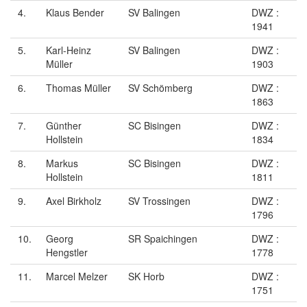
4.
Klaus Bender
SV Balingen
DWZ :
1941
5.
Karl-Heinz
SV Balingen
DWZ :
Müller
1903
6.
Thomas Müller
SV Schömberg
DWZ :
1863
7.
Günther
SC Bisingen
DWZ :
Hollstein
1834
8.
Markus
SC Bisingen
DWZ :
Hollstein
1811
9.
Axel Birkholz
SV Trossingen
DWZ :
1796
10.
Georg
SR Spaichingen
DWZ :
Hengstler
1778
11.
Marcel Melzer
SK Horb
DWZ :
1751