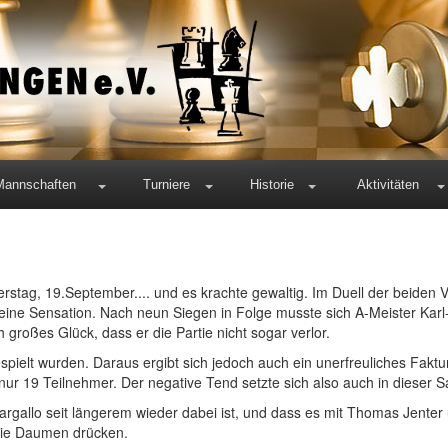
Mannschaften
Turniere
Historie
Aktivitäten
erstag, 19.September.... und es krachte gewaltig. Im Duell der beiden 
ine Sensation. Nach neun Siegen in Folge musste sich A-Meister Karl
großes Glück, dass er die Partie nicht sogar verlor.
espielt wurden. Daraus ergibt sich jedoch auch ein unerfreuliches Fakt
bt nur 19 Teilnehmer. Der negative Tend setzte sich also auch in dieser S
rgallo seit längerem wieder dabei ist, und dass es mit Thomas Jenter
h die Daumen drücken.