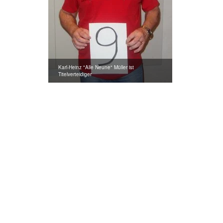
Karl-Heinz "Alle Neune" Müller ist
Titelverteidiger