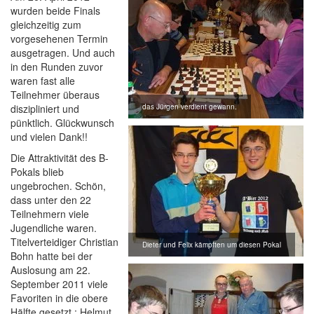
wurden beide Finals
gleichzeitig zum
vorgesehenen Termin
ausgetragen. Und auch
in den Runden zuvor
waren fast alle
Teilnehmer überaus
diszipliniert und
das Jürgen verdient gewann.
pünktlich. Glückwunsch
und vielen Dank!!
Die Attraktivität des B-
Pokals blieb
ungebrochen. Schön,
dass unter den 22
Teilnehmern viele
Jugendliche waren.
Titelverteidiger Christian
Dieter und Felix kämpften um diesen Pokal
Bohn hatte bei der
Auslosung am 22.
September 2011 viele
Favoriten in die obere
Hälfte gesetzt : Helmut