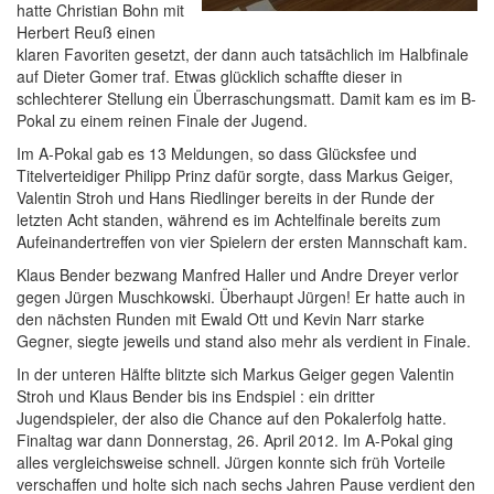
hatte Christian Bohn mit
Herbert Reuß einen
klaren Favoriten gesetzt, der dann auch tatsächlich im Halbfinale
auf Dieter Gomer traf. Etwas glücklich schaffte dieser in
schlechterer Stellung ein Überraschungsmatt. Damit kam es im B-
Pokal zu einem reinen Finale der Jugend.
Im A-Pokal gab es 13 Meldungen, so dass Glücksfee und
Titelverteidiger Philipp Prinz dafür sorgte, dass Markus Geiger,
Valentin Stroh und Hans Riedlinger bereits in der Runde der
letzten Acht standen, während es im Achtelfinale bereits zum
Aufeinandertreffen von vier Spielern der ersten Mannschaft kam.
Klaus Bender bezwang Manfred Haller und Andre Dreyer verlor
gegen Jürgen Muschkowski. Überhaupt Jürgen! Er hatte auch in
den nächsten Runden mit Ewald Ott und Kevin Narr starke
Gegner, siegte jeweils und stand also mehr als verdient in Finale.
In der unteren Hälfte blitzte sich Markus Geiger gegen Valentin
Stroh und Klaus Bender bis ins Endspiel : ein dritter
Jugendspieler, der also die Chance auf den Pokalerfolg hatte.
Finaltag war dann Donnerstag, 26. April 2012. Im A-Pokal ging
alles vergleichsweise schnell. Jürgen konnte sich früh Vorteile
verschaffen und holte sich nach sechs Jahren Pause verdient den