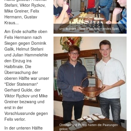
Stefani, Viktor Ryzkov,
Mike Greiner, Felix
Hermann, Gustav
Kraus...
und lieferten offenbar ein spannendes Spiel.
Am Ende schaffte oben
Felix Hermann nach
Siegen gegen Dominik
Galik, Helmut Stefani
und Julian Hammelehle
den Einzug ins
Halbfinale. Die
Überraschung der
oberen Hälfte war unser
"Elder Statesman"
Gerhard Gulde, der
Viktor Ryzkov und Mike
Greiner bezwang und
erst in der
Vorschlussrunde gegen
Felix verlor.
Christian und Philipp hatten die Paarungen
In der unteren Hälfte
gelost.