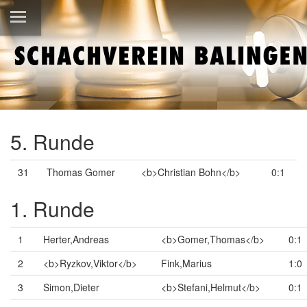
5. Runde
31
Thomas Gomer
<b>Christian Bohn</b>
0:1
1. Runde
1
Herter,Andreas
<b>Gomer,Thomas</b>
0:1
2
<b>Ryzkov,Viktor</b>
Fink,Marius
1:0
3
Simon,Dieter
<b>Stefani,Helmut</b>
0:1