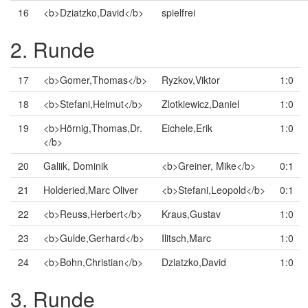
16
<b>Dziatzko,David</b>
spielfrei
2. Runde
17
<b>Gomer,Thomas</b>
Ryzkov,Viktor
1:0
18
<b>Stefani,Helmut</b>
Zlotkiewicz,Daniel
1:0
19
<b>Hörnig,Thomas,Dr.
Eichele,Erik
1:0
</b>
20
Galiik, Dominik
<b>Greiner, Mike</b>
0:1
21
Holderied,Marc Oliver
<b>Stefani,Leopold</b>
0:1
22
<b>Reuss,Herbert</b>
Kraus,Gustav
1:0
23
<b>Gulde,Gerhard</b>
Ilitsch,Marc
1:0
24
<b>Bohn,Christian</b>
Dziatzko,David
1:0
3. Runde