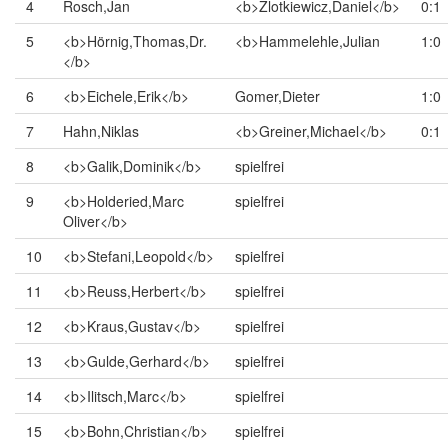
4
Rosch,Jan
<b>Zlotkiewicz,Daniel</b>
0:1
5
<b>Hörnig,Thomas,Dr.
<b>Hammelehle,Julian
1:0
</b>
6
<b>Eichele,Erik</b>
Gomer,Dieter
1:0
7
Hahn,Niklas
<b>Greiner,Michael</b>
0:1
8
<b>Galik,Dominik</b>
spielfrei
9
<b>Holderied,Marc
spielfrei
Oliver</b>
10
<b>Stefani,Leopold</b>
spielfrei
11
<b>Reuss,Herbert</b>
spielfrei
12
<b>Kraus,Gustav</b>
spielfrei
13
<b>Gulde,Gerhard</b>
spielfrei
14
<b>Ilitsch,Marc</b>
spielfrei
15
<b>Bohn,Christian</b>
spielfrei