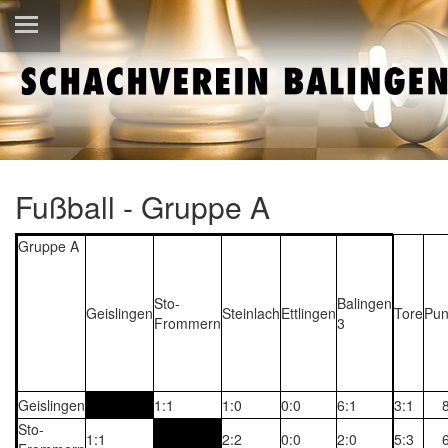
Fußball - Gruppe A
Gruppe A
Sto-
Balingen
Geislingen
Steinlach
Ettlingen
Tore
Pun
Frommern
3
Geislingen
1:1
1:0
0:0
6:1
3:1
Sto-
1:1
2:2
0:0
2:0
5:3