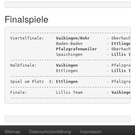
Finalspiele
 ---------------------------------------------------
 Viertelfinale:     
Vaihingen/Rohr
       - Oberhachi
                    Baden-Baden          - 
Ettlingen
Pfalzgrafenweiler
    - Oberhachi
                    Spaichingen          - 
Lillis Te
 ---------------------------------------------------
 Halbfinale:        
Vaihingen
            - Pfalzgraf
                    Ettlingen            - 
Lillis Te
 ---------------------------------------------------
 Spiel um Platz  3: 
Ettlingen
            - Pfalzgraf
 ---------------------------------------------------
 Finale:            Lillis Team          - 
Vaihingen
 ---------------------------------------------------
Sitemap
Datenschutzerklärung
Impressum