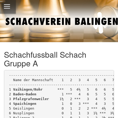
Schachfussball Schach
Gruppe A
 ---------------------------------------------------
   Name der Mannschaft    1   2   3   4   5   6   7 
 ---------------------------------------------------
 1 
Vaihingen/Rohr
       ***   5  4½   5   6   6   5 
 2 
Baden-Baden
            1 ***   4   6   5   5   6 
 3 
Pfalzgrafenweiler
     1½   2 ***   3   4   5   5 
 4 
Spaichingen
            1   0   3 ***   4   3   5 
 5 Geislingen             0   1   2   2 ***  4½   4 
 6 Nusplingen             0   1   1   3  1½ ***  3½ 
 7 Balingen 2             1   0   1   1   2  2½ *** 