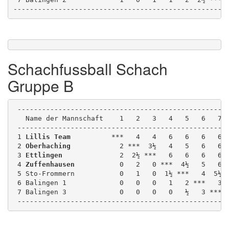
----------------------------------------------------
Schachfussball Schach
Gruppe B
 ---------------------------------------------------
   Name der Mannschaft    1   2   3   4   5   6   7 
 ---------------------------------------------------
 1 
Lillis Team
          ***   4   4   6   6   6   6 
 2 
Oberhaching
            2 ***  3½   4   5   6   6 
 3 
Ettlingen
              2  2½ ***   6   6   6   6 
 4 
Zuffenhausen
           0   2   0 ***  4½   5   6 
 5 Sto-Frommern           0   1   0  1½ ***   4  5½ 
 6 Balingen 1             0   0   0   1   2 ***   3 
 7 Balingen 3             0   0   0   0   ½   3 *** 
 ---------------------------------------------------