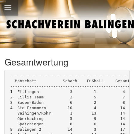
Gesamtwertung
 --------------------------------------------------
   Manschaft           Schach    Fußball     Gesamt
 --------------------------------------------------
 1  Ettlingen             3         1           4  
 2  Lillis Team           2         5           7
 3  Baden-Baden           6         2           8
 4  Sto-Frommern         10         4          14
    Vaihingen/Rohr        1        13          14
    Oberhaching           5         9          14
    Spaichingen           8         6          14
 8  Balingen 2           14         3          17  