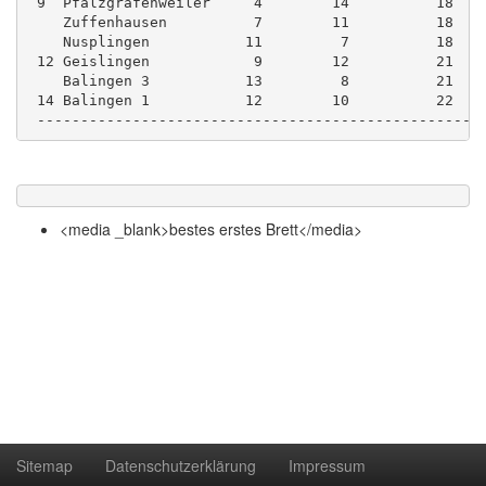
 9  Pfalzgrafenweiler     4        14          18
    Zuffenhausen          7        11          18
    Nusplingen           11         7          18
 12 Geislingen            9        12          21  
    Balingen 3           13         8          21
 14 Balingen 1           12        10          22
 --------------------------------------------------
<media _blank>bestes erstes Brett</media>
Sitemap
Datenschutzerklärung
Impressum