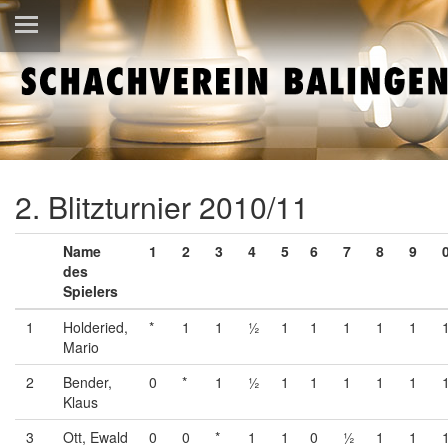
2. Blitzturnier 2010/11
Name
1
2
3
4
5
6
7
8
9
des
Spielers
1
Holderied,
*
1
1
½
1
1
1
1
1
Mario
2
Bender,
0
*
1
½
1
1
1
1
1
Klaus
3
Ott, Ewald
0
0
*
1
1
0
½
1
1