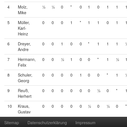
4
Molz,
½
½
0
*
0
1
0
1
1
Mike
5
Müller,
0
0
0
1
*
1
1
0
1
Karl-
Heinz
6
Dreyer,
0
0
1
0
0
*
1
1
1
Andre
7
Hermann,
0
0
½
1
0
0
*
1
½
Felix
8
Schuler,
0
0
0
0
1
0
0
*
1
Georg
9
Reuß,
0
0
0
0
0
0
½
0
*
Herhert
10
Kraus,
0
0
0
0
0
½
0
½
0
*
Gustav
Sitemap
Datenschutzerklärung
Impressum