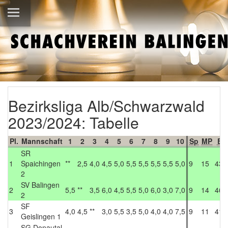
Bezirksliga Alb/Schwarzwald
2023/2024: Tabelle
Pl.
Mannschaft
1
2
3
4
5
6
7
8
9
10
Sp
MP
BP
SR
1
Spaichingen
**
2,5
4,0
4,5
5,0
5,5
5,5
5,5
5,5
5,0
9
15
43,
2
SV Balingen
2
5,5
**
3,5
6,0
4,5
5,5
5,0
6,0
3,0
7,0
9
14
46,
2
SF
3
4,0
4,5
**
3,0
5,5
3,5
5,0
4,0
4,0
7,5
9
11
41,
Geislingen 1
SG Donautal