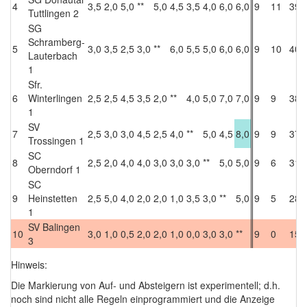
4
3,5
2,0
5,0
**
5,0
4,5
3,5
4,0
6,0
6,0
9
11
39,
Tuttlingen 2
SG
Schramberg-
5
3,0
3,5
2,5
3,0
**
6,0
5,5
5,0
6,0
6,0
9
10
40,
Lauterbach
1
Sfr.
6
Winterlingen
2,5
2,5
4,5
3,5
2,0
**
4,0
5,0
7,0
7,0
9
9
38,
1
SV
7
2,5
3,0
3,0
4,5
2,5
4,0
**
5,0
4,5
8,0
9
9
37,
Trossingen 1
SC
8
2,5
2,0
4,0
4,0
3,0
3,0
3,0
**
5,0
5,0
9
6
31,
Oberndorf 1
SC
9
Heinstetten
2,5
5,0
4,0
2,0
2,0
1,0
3,5
3,0
**
5,0
9
5
28,
1
SV Balingen
10
3,0
1,0
0,5
2,0
2,0
1,0
0,0
3,0
3,0
**
9
0
15,
3
Hinweis:
Die Markierung von Auf- und Absteigern ist experimentell; d.h.
noch sind nicht alle Regeln einprogrammiert und die Anzeige