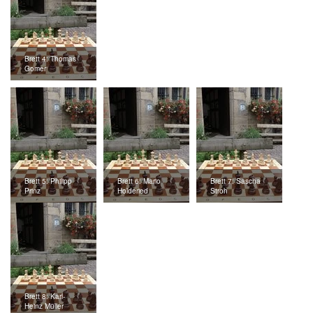
Brett 4: Thomas
Gomer
Brett 5: Philipp
Brett 6: Mario
Brett 7: Sascha
Prinz
Holderied
Stroh
Brett 8: Karl-
Heinz Müller