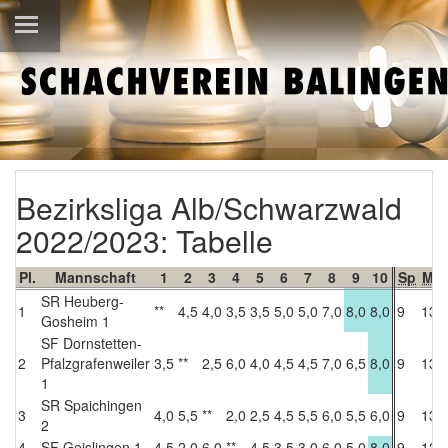
Bezirksliga Alb/Schwarzwald
2022/2023: Tabelle
Pl.
Mannschaft
1
2
3
4
5
6
7
8
9
10
Sp
MP
SR Heuberg-
1
**
4,5
4,0
3,5
3,5
5,0
5,0
7,0
8,0
8,0
9
13
Gosheim 1
SF Dornstetten-
2
Pfalzgrafenweiler
3,5
**
2,5
6,0
4,0
4,5
4,5
7,0
6,5
8,0
9
13
1
SR Spaichingen
3
4,0
5,5
**
2,0
2,5
4,5
5,5
6,0
5,5
6,0
9
13
2
4
SF Geislingen 1
4,5
2,0
6,0
**
4,5
3,5
3,0
6,0
5,0
8,0
9
12