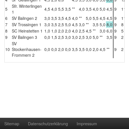
Sfr. Winterlingen
5
4,5
4,0
5,5
3,5
**
4,0
3,5
4,0
5,0
4,5
9
11
1
6
SV Balingen 2
3,0
3,5
3,5
4,5
4,0
**
5,0
5,5
4,5
4,5
9
11
7
SV Trossingen 1
3,0
3,5
2,5
5,0
4,5
3,0
**
3,5
5,0
8,0
9
8
8
SC Heinstetten 1
1,0
1,0
2,0
2,0
4,0
2,5
4,5
**
3,0
6,0
9
5
9
SV Balingen 3
0,0
1,5
2,5
3,0
3,0
2,5
3,0
5,0
**
3,5
9
2
SV
10
Stockenhausen-
0,0
0,0
2,0
0,0
3,5
3,5
0,0
2,0
4,5
**
9
2
Frommern 2
Sitemap
Datenschutzerklärung
Impressum