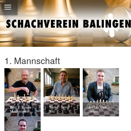
1. Mannschaft
Brett 1 : Jürgen
Brett 2 : Bernd
Brett 3 : Markus
Muschkowski
Volz
Geiger