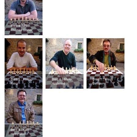
Brett 4 (MF) :
Thomas Gomer
Brett 5 : Philipp
Brett 6 : Mario
Brett 7 : Klaus
Prinz
Holderied
Bender
Brett 8 : Karl-
Heinz Müller