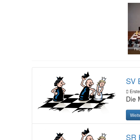
Bret
Flie
SV B
Erstel
Die 
Weit
SR 