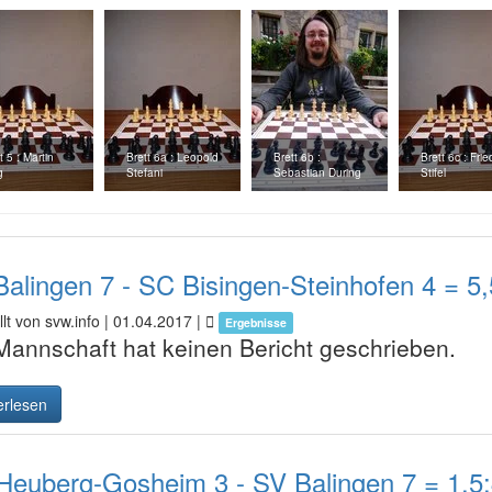
t 5 : Martin
Brett 6a : Leopold
Brett 6b :
Brett 6c : Frie
g
Stefani
Sebastian During
Stifel
alingen 7 - SC Bisingen-Steinhofen 4 = 5,
lt von svw.info |
01.04.2017
|
Ergebnisse
Mannschaft hat keinen Bericht geschrieben.
erlesen
Heuberg-Gosheim 3 - SV Balingen 7 = 1,5: