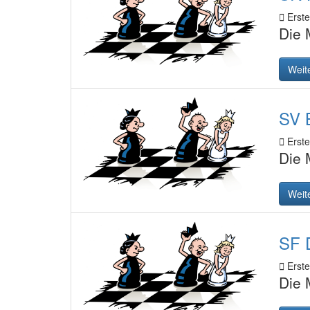
Erstel
Die 
Weit
SV B
Erstel
Die 
Weit
SF D
Erstel
Die 