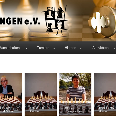
Mannschaften
Turniere
Historie
Aktivitäten
t 1 : (MF)
Brett 2 : Tim
Brett 3 :
Brett 4 : Fritz
hard Gulde
Reichert
Lawrence Kern
Gaiser