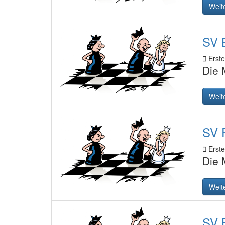
Weit
SV B
Erstel
Die 
Weit
SV R
Erstel
Die 
Weit
SV B