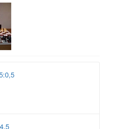
drich
5:0,5
4,5