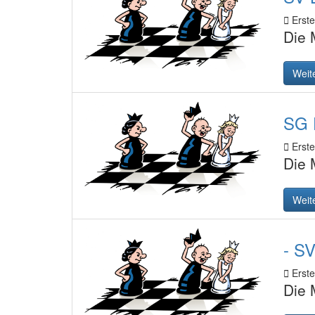
Erstel
Die 
Weit
SG D
Erstel
Die 
Weit
- SV
Erstel
Die 