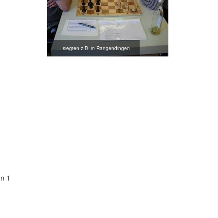
...,siegten z.B. in Rangendingen
en 1