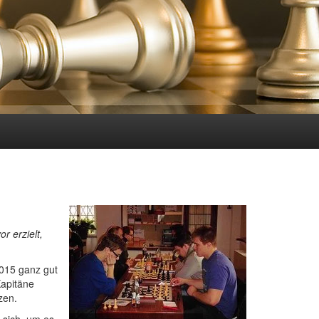
r erzielt,
2015 ganz gut
Kapitäne
zen.