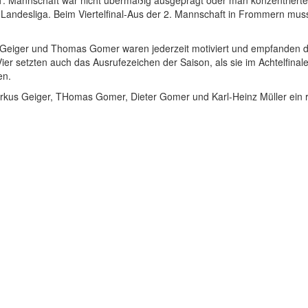
1. Mannschaft war nicht übermäßig ausgeprägt oder man konzentrierte
r Landesliga. Beim Viertelfinal-Aus der 2. Mannschaft in Frommern mus
s Geiger und Thomas Gomer waren jederzeit motiviert und empfanden d
Vier setzten auch das Ausrufezeichen der Saison, als sie im Achtelfinale
en.
Markus Geiger, THomas Gomer, Dieter Gomer und Karl-Heinz Müller ein 