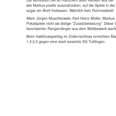
Die Motivation bei so manchem alten Recken aus der 
wie Markus positiv auszudrücken, auf die Spiele in de
sogar ein Brett freilassen. Wahrlich kein Ruhmesblatt!
Allein Jürgen Muschkowski, Karl-Heinz Müller, Marku
Pokalspiele nicht als lästige "Zusatzbelastung". Diese 
favorisierten Rangendinger aus dem Wettbewerb warf
Beim Halbfinalspieltag im Zollernschloss erreichten 
1,5:2,5 gegen eine stark besetzte SG Tuttlingen.