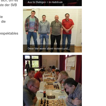
 sich, um es
Aus für Balingen 1 im Halbfinale
ste der SVB
ie
 die
respektables
Diese Vier waren allzeit motiviert und...