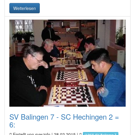
Weiterlesen
SV Balingen 7 - SC Hechingen 2 =
6:
Erstellt von svw.info |
28.02.2015
|
[1363] SV Balingen 7