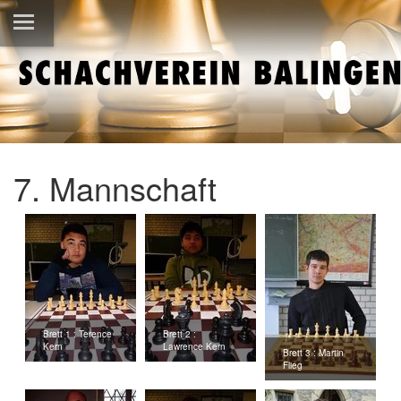
7. Mannschaft
Brett 1 : Terence
Brett 2 :
Kern
Lawrence Kern
Brett 3 : Martin
Flieg