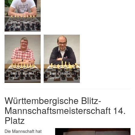
Brett 4 : Markus
Geiger
Brett 5 : Manfred
Brett 6 : André
Haller
Dreyer
Württembergische Blitz-
Mannschaftsmeisterschaft 14.
Platz
Die Mannschaft hat