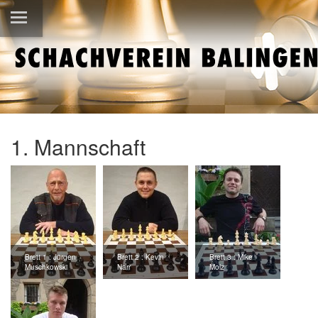
1. Mannschaft
Brett 1 : Jürgen
Brett 2 : Kevin
Brett 3 : Mike
Muschkowski
Narr
Molz