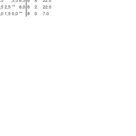
,5
**
5,5
6,5
8
4
22.0
,5
2,5
**
8,0
8
2
22.0
,0
1,5
0,0
**
8
0
7.0