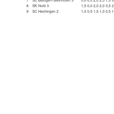
7
SC Bisingen-Steinhofen 3
0,0
0,5
2,0
2,5
1,5
3
8
SK Horb 3
1,5
0,0
2,0
2,0
3,5
2
9
SC Hechingen 2
1,0
0,5
1,5
1,0
0,5
1