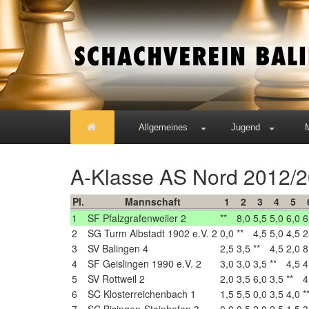
Allgemeines
Jugend
A-Klasse AS Nord 2012/2
Pl.
Mannschaft
1
2
3
4
5
1
SF Pfalzgrafenweiler 2
**
8,0
5,5
5,0
6,0
6
2
SG Turm Albstadt 1902 e.V. 2
0,0
**
4,5
5,0
4,5
2
3
SV Balingen 4
2,5
3,5
**
4,5
2,0
8
4
SF Geislingen 1990 e.V. 2
3,0
3,0
3,5
**
4,5
4
5
SV Rottweil 2
2,0
3,5
6,0
3,5
**
4
6
SC Klosterreichenbach 1
1,5
5,5
0,0
3,5
4,0
*