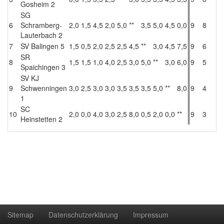
Gosheim 2
SG
6
Schramberg-
2,0
1,5
4,5
2,0
5,0
**
3,5
5,0
4,5
0,0
9
8
28
Lauterbach 2
7
SV Balingen 5
1,5
0,5
2,0
2,5
2,5
4,5
**
3,0
4,5
7,5
9
6
28
SR
8
1,5
1,5
1,0
4,0
2,5
3,0
5,0
**
3,0
6,0
9
5
27
Spaichingen 3
SV KJ
9
Schwenningen
3,0
2,5
3,0
3,0
3,5
3,5
3,5
5,0
**
8,0
9
4
35
1
SC
10
2,0
0,0
4,0
3,0
2,5
8,0
0,5
2,0
0,0
**
9
3
22
Heinstetten 2
Sitemap
Datenschutzerklärung
Impressum