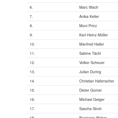
6.
Marc Ilitsch
7.
Anika Keller
8.
Moni Prinz
9.
Karl-Heinz Müller
10.
Manfred Haller
11.
Sabine Tächl
12.
Volker Scheuer
13.
Julian During
14.
Christian Hafenscher
15.
Dieter Gomer
16.
Michael Geiger
17.
Sascha Stroh
18.
Benjamin Weber