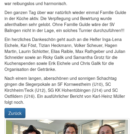
war reibungslos und harmonisch.
Den ganzen Tag über war natürlich wieder einmal Familie Gulde
in der Küche aktiv. Die Verpflegung und Bewirtung wurde
allenthalben sehr gelobt. Ohne Familie Gulde wäre der SV
Balingen nicht in der Lage, ein solches Turnier durchzuführen!!!
Ein herzliches Dankeschön geht auch an die Helfer Inga-Lena
Eichele, Kai Föst, Tizian Heckmann, Volker Scheuer, Hagen
Martin, Laurin Schlotter, Elias Raible, Max Rathgeber und Julian
Schneider sowie an Ricky Galik und Samantha Grotz für die
Kuchenspenden sowie Erik Eichele und Chris Galik für die
Organisation der Getränke.
Nach einem langen, aberschönen und sonnigen Schachtag
gingen die Siegerpokale an SF Kornwestheim (U10), SC
Kirchheim/Teck (U12), SG KK Hohentübingen (U14) und SC
Ostfildern (U16). Ein ausführlicher Bericht von Karl-Heinz Müller
folgt noch.
Zurück