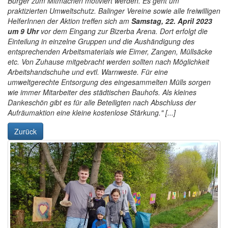
Bürger zum Mitmachen motiviert werden. Es geht um
praktizierten Umweltschutz. Balinger Vereine sowie alle freiwilligen
HelferInnen der Aktion treffen sich am
Samstag, 22. April 2023
um 9 Uhr
vor dem Eingang zur Bizerba Arena. Dort erfolgt die
Einteilung in einzelne Gruppen und die Aushändigung des
entsprechenden Arbeitsmaterials wie Eimer, Zangen, Müllsäcke
etc. Von Zuhause mitgebracht werden sollten nach Möglichkeit
Arbeitshandschuhe und evtl. Warnweste. Für eine
umweltgerechte Entsorgung des eingesammelten Mülls sorgen
wie immer Mitarbeiter des städtischen Bauhofs. Als kleines
Dankeschön gibt es für alle Beteiligten nach Abschluss der
Aufräumaktion eine kleine kostenlose Stärkung." [...]
Zurück