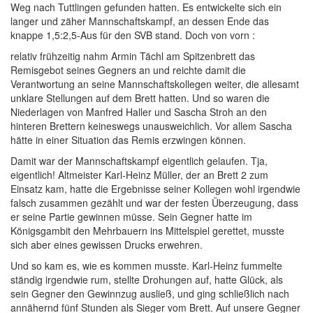
Weg nach Tuttlingen gefunden hatten. Es entwickelte sich ein
langer und zäher Mannschaftskampf, an dessen Ende das
knappe 1,5:2,5-Aus für den SVB stand. Doch von vorn :
relativ frühzeitig nahm Armin Tächl am Spitzenbrett das
Remisgebot seines Gegners an und reichte damit die
Verantwortung an seine Mannschaftskollegen weiter, die allesamt
unklare Stellungen auf dem Brett hatten. Und so waren die
Niederlagen von Manfred Haller und Sascha Stroh an den
hinteren Brettern keineswegs unausweichlich. Vor allem Sascha
hätte in einer Situation das Remis erzwingen können.
Damit war der Mannschaftskampf eigentlich gelaufen. Tja,
eigentlich! Altmeister Karl-Heinz Müller, der an Brett 2 zum
Einsatz kam, hatte die Ergebnisse seiner Kollegen wohl irgendwie
falsch zusammen gezählt und war der festen Überzeugung, dass
er seine Partie gewinnen müsse. Sein Gegner hatte im
Königsgambit den Mehrbauern ins Mittelspiel gerettet, musste
sich aber eines gewissen Drucks erwehren.
Und so kam es, wie es kommen musste. Karl-Heinz fummelte
ständig irgendwie rum, stellte Drohungen auf, hatte Glück, als
sein Gegner den Gewinnzug ausließ, und ging schließlich nach
annähernd fünf Stunden als Sieger vom Brett. Auf unsere Gegner