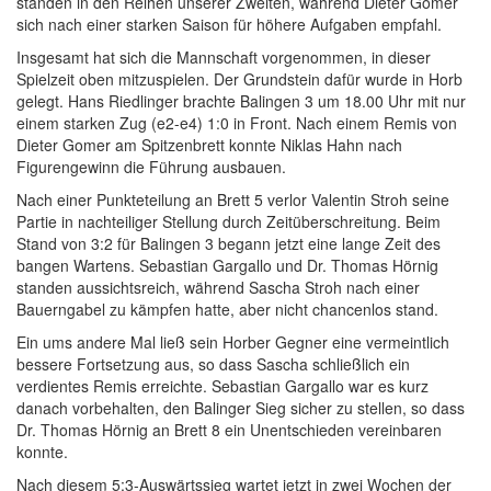
standen in den Reihen unserer Zweiten, während Dieter Gomer
sich nach einer starken Saison für höhere Aufgaben empfahl.
Insgesamt hat sich die Mannschaft vorgenommen, in dieser
Spielzeit oben mitzuspielen. Der Grundstein dafür wurde in Horb
gelegt. Hans Riedlinger brachte Balingen 3 um 18.00 Uhr mit nur
einem starken Zug (e2-e4) 1:0 in Front. Nach einem Remis von
Dieter Gomer am Spitzenbrett konnte Niklas Hahn nach
Figurengewinn die Führung ausbauen.
Nach einer Punkteteilung an Brett 5 verlor Valentin Stroh seine
Partie in nachteiliger Stellung durch Zeitüberschreitung. Beim
Stand von 3:2 für Balingen 3 begann jetzt eine lange Zeit des
bangen Wartens. Sebastian Gargallo und Dr. Thomas Hörnig
standen aussichtsreich, während Sascha Stroh nach einer
Bauerngabel zu kämpfen hatte, aber nicht chancenlos stand.
Ein ums andere Mal ließ sein Horber Gegner eine vermeintlich
bessere Fortsetzung aus, so dass Sascha schließlich ein
verdientes Remis erreichte. Sebastian Gargallo war es kurz
danach vorbehalten, den Balinger Sieg sicher zu stellen, so dass
Dr. Thomas Hörnig an Brett 8 ein Unentschieden vereinbaren
konnte.
Nach diesem 5:3-Auswärtssieg wartet jetzt in zwei Wochen der