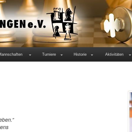
Mannschaften
Turniere
Historie
Aktivitäten
Weihnachten in
zen ehren und
 es das ganze
ch aufzuheben.”
ns