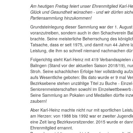
Am heutigen Freitag feiert unser Ehrenmitglied Karl-He
Glück und Gesundheit wünschen - und wir dürfen siche
Partiensammlung hinzukommen!
Grundsteinlegung dieser Sammlung war der 1. August 1
voranzutreiben, sondern auch in den Schachverein Bali
brachte. Seine meisterliche Beherrschung des königlich
Tatsache, dass er seit 1975, und damit nun 44 Jahre l
Leistung, die ihm so schnell niemand nachmachen dürf
Folgerichtig steht Karl-Heinz mit 419 Verbandsspielen 
Balingen (Stand vor der aktuellen Saison 2018/19), nu
Stroh. Seine schachlichen Erfolge hier vollständig auf
aufs Wesentliche geboten: Bis dato wurde er 9 mal Ver
Bezirksebene stehen unzählige Titel zu Buche - Einze
Seniorenmeisterschaften sowohl im Einzelwettbewerb a
Seine Sammlung an Pokalen und Medaillen dürfte inzwi
zaubern!
Aber Karl-Heinz machte nicht nur mit sportlichen Leis
am Herzen: von 1988 bis 1992 war er zweiter Jugendle
eine Zeit lang Bezirksvorsitzender. 2015 wurde er dann
Ehrenmitglied ernannt.