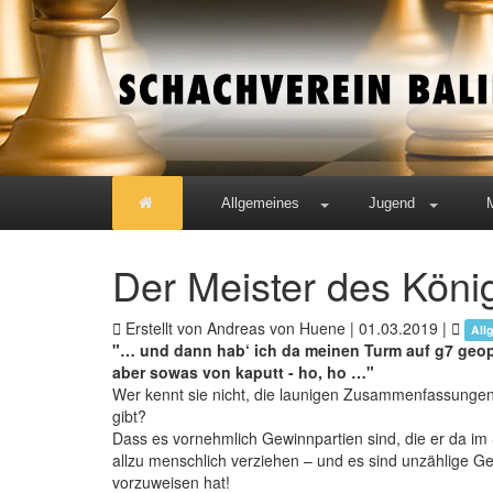
Allgemeines
Jugend
Der Meister des Köni
Erstellt von Andreas von Huene |
01.03.2019
|
All
"… und dann hab‘ ich da meinen Turm auf g7 geopf
aber sowas von kaputt - ho, ho …"
Wer kennt sie nicht, die launigen Zusammenfassungen,
gibt?
Dass es vornehmlich Gewinnpartien sind, die er da im S
allzu menschlich verziehen – und es sind unzählige Ge
vorzuweisen hat!