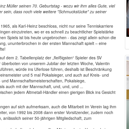
inz Müller seinen 70. Geburtstag - wozu wir ihm alles Gute, viel
r sein, dass noch viele weitere "Schmuckstücke" zu seiner
965, als Karl-Heinz beschloss, nicht nur seine Tenniskarriere
ngen einzutreten, wo er es schnell zu beachtlicher Spielstärke
en Spiels ist bis heute ungebrochen - das zeigt allein schon die
ang, ununterbrochen in der ersten Mannschaft spielt – eine
te!
auf dem 2. Tabellenplatz der „fleißigsten“ Spieler des SV
r überboten von unserem Jubilar der letzten Woche, Valentin
zuführen, würde ins Uferlose führen, deshalb ist Beschränkung
einsmeister und 5 mal Pokalsieger, und auch auf Kreis- und
l- und Mannschaftsmeisterschaften, Pokalsiege,
ls auch mit der Mannschaft, und, und, und ...
schen jedem Altmetall-Händler einen gierigen Blick ins Gesicht
tungen auf sich aufmerksam, auch die Mitarbeit im Verein lag ihm
iter, von 1992 bis 2008 dann erster Vorsitzender, zudem noch
, anlässlich seiner 50-jährigen Mitgliedschaft, zum