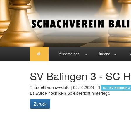
Allgemeines
Jugend
SV Balingen 3 - SC H
Erstellt von svw.info |
05.10.2024
|
nu - SV Balingen 3
Es wurde noch kein Spielberricht hinterlegt.
Zurück